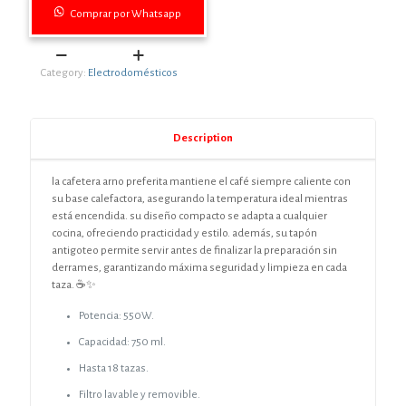
Comprar por Whatsapp
CAFETERA
Category:
Electrodomésticos
ARNO
PREFERITA
INOX
quantity
Description
la cafetera arno preferita mantiene el café siempre caliente con
su base calefactora, asegurando la temperatura ideal mientras
está encendida. su diseño compacto se adapta a cualquier
cocina, ofreciendo practicidad y estilo. además, su tapón
antigoteo permite servir antes de finalizar la preparación sin
derrames, garantizando máxima seguridad y limpieza en cada
taza. ☕✨
Potencia: 550W.
Capacidad: 750 ml.
Hasta 18 tazas.
Filtro lavable y removible.