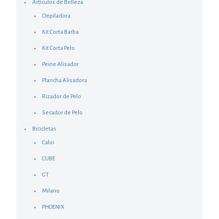
Artículos de Belleza
Depiladora
Kit Corta Barba
Kit Corta Pelo
Peine Alisador
Plancha Alisadora
Rizador de Pelo
Secador de Pelo
Bicicletas
Caloi
CUBE
GT
Milano
PHOENIX