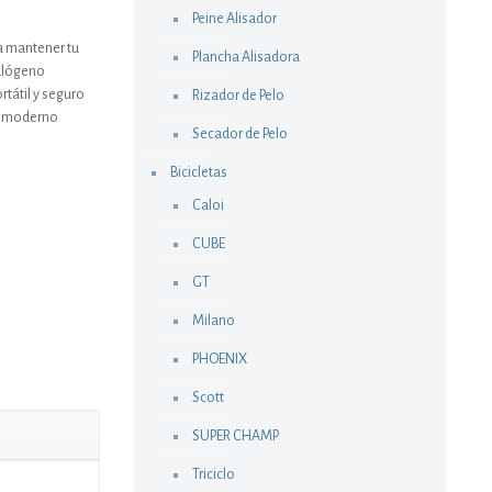
Peine Alisador
ra mantener tu
Plancha Alisadora
halógeno
rtátil y seguro
Rizador de Pelo
lo moderno
Secador de Pelo
Bicicletas
Caloi
CUBE
GT
Milano
PHOENIX
Scott
SUPER CHAMP
Triciclo