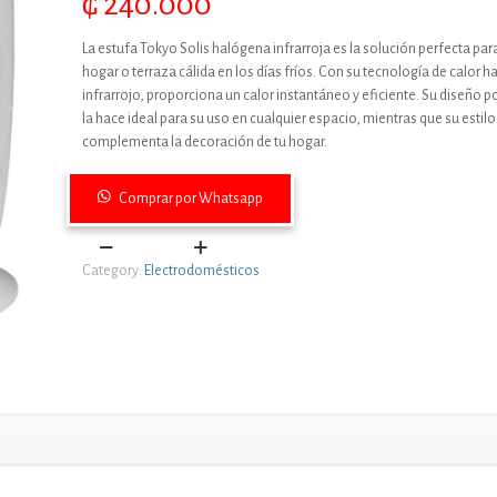
₲
240.000
La estufa Tokyo Solis halógena infrarroja es la solución perfecta pa
hogar o terraza cálida en los días fríos. Con su tecnología de calor 
infrarrojo, proporciona un calor instantáneo y eficiente. Su diseño po
la hace ideal para su uso en cualquier espacio, mientras que su esti
complementa la decoración de tu hogar.
Comprar por Whatsapp
ESTUFA
Category:
Electrodomésticos
TOKYO
ALOGENA
CON
INFRARROJOS
EDTESOLIS
quantity