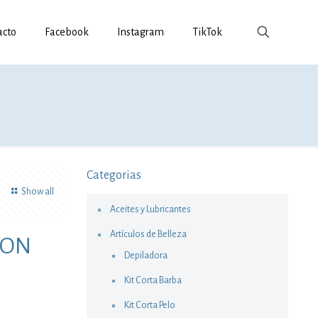
acto
Facebook
Instagram
TikTok
Categorias
Show all
Aceites y Lubricantes
Artículos de Belleza
CON
Depiladora
Kit Corta Barba
Kit Corta Pelo