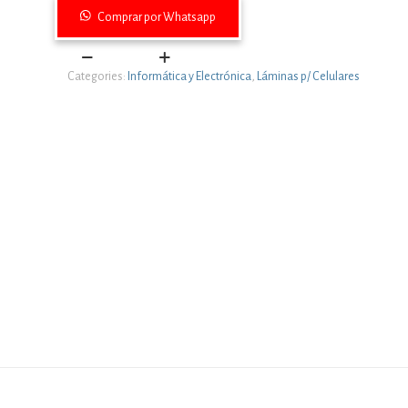
Comprar por Whatsapp
GLASS
Categories:
Informática y Electrónica
,
Láminas p/ Celulares
SAMSUNG
A35
quantity