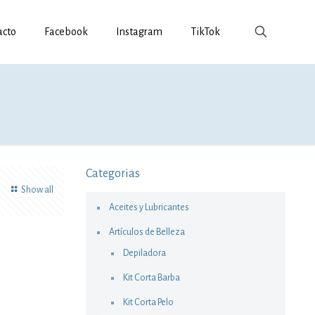
acto
Facebook
Instagram
TikTok
Categorias
Show all
Aceites y Lubricantes
Artículos de Belleza
Depiladora
Kit Corta Barba
Kit Corta Pelo