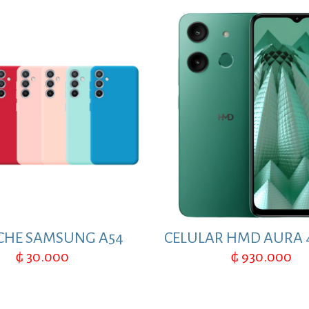
CHE SAMSUNG A54
CELULAR HMD AURA 
₲
30.000
₲
930.000