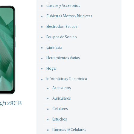
Cascos y Accesorios
Cubiertas Motos y Bicicletas
Electrodomésticos
Equipos de Sonido
Gimnasia
Herramientas Varias
Hogar
Informática y Electrónica
Accesorios
Auriculares
4/128GB
Celulares
Estuches
Láminas p/ Celulares