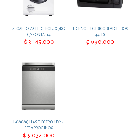
SECARROPAS ELECTROLUX 9KG
HORNO ELECTRICO REALCE EROS
C/FRONTAL 14
44LTS
₲
3.145.000
₲
990.000
LAVAVAJILLAS ELECTROLUX 14
SER 7 PROG INOX
₲
5.032.000