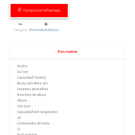
Comprar por Whatsapp
HELADERA
Category:
Electrodomésticos
CONSUL
CRM39
quantity
Description
Ancho
62.1cm
Capacidad Total (L)
Bruta: 390 Neta: 361
Estantes ajustables
8 niveles de altura
Altura
169.5cm
Capacidad del congelador
76
Contenedor de hielo
Si
Profundidad