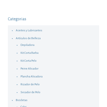
Categorias
Aceites y Lubricantes
Artículos de Belleza
Depiladora
Kit Corta Barba
Kit Corta Pelo
Peine Alisador
Plancha Alisadora
Rizador de Pelo
Secador de Pelo
Bicicletas
Caloi