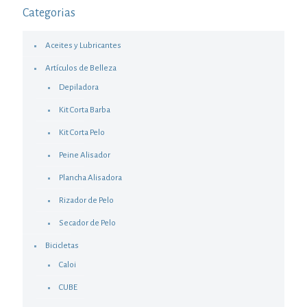
Categorias
Aceites y Lubricantes
Artículos de Belleza
Depiladora
Kit Corta Barba
Kit Corta Pelo
Peine Alisador
Plancha Alisadora
Rizador de Pelo
Secador de Pelo
Bicicletas
Caloi
CUBE