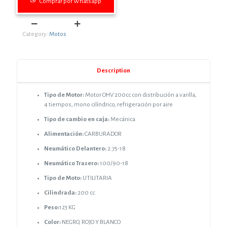
Comprar por Whatsapp
KENTON
Category:
Motos
GTR
200LTD
quantity
Description
Tipo de Motor:
Motor OHV 200cc con distribución a varilla,
4 tiempos, mono cilíndrico, refrigeración por aire
Tipo de cambio en caja:
Mecánica
Alimentación:
CARBURADOR
Neumático Delantero:
2.75-18
Neumático Trasero:
100/90-18
Tipo de Moto:
UTILITARIA
Cilindrada:
200 cc
Peso:
123 KG
Color:
NEGRO, ROJO Y BLANCO