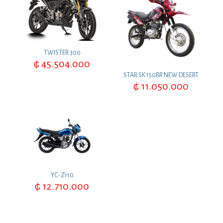
TWISTER 300
₲
45.504.000
STAR SK 150BR NEW DESERT
₲
11.050.000
YC-Z110
₲
12.710.000