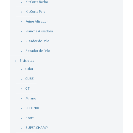
Kit Corta Barba
Kit Corta Pelo
Peine Alisador
Plancha Alisadora
Rizador de Pelo
Secador de Pelo
Bicicletas
Caloi
CUBE
GT
Milano
PHOENIX
Scott
SUPER CHAMP