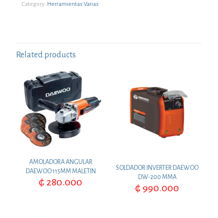
Category:
Herramientas Varias
ELECTRICO
DAEWOO
600W
quantity
Related products
AMOLADORA ANGULAR
SOLDADOR INVERTER DAEWOO
DAEWOO 115MM MALETIN
DW-200 MMA
₲
280.000
₲
990.000