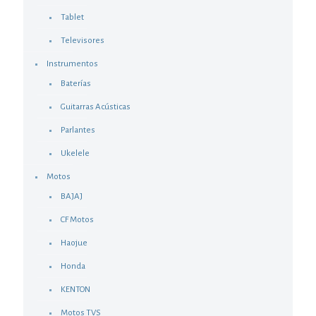
Tablet
Televisores
Instrumentos
Baterías
Guitarras Acústicas
Parlantes
Ukelele
Motos
BAJAJ
CF Motos
Haojue
Honda
KENTON
Motos TVS