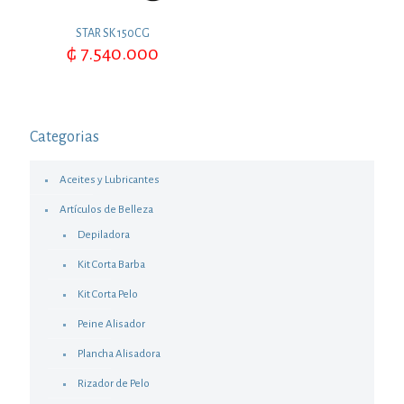
STAR SK 150CG
₲
7.540.000
Categorias
Aceites y Lubricantes
Artículos de Belleza
Depiladora
Kit Corta Barba
Kit Corta Pelo
Peine Alisador
Plancha Alisadora
Rizador de Pelo