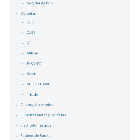
Secador de Pelo
Bicicletas
Caloi
CUBE
GT
Milano
PHOENIX
Scott
SUPER CHAMP
Triciclo
Cascos y Accesorios
Cubiertas Motos y Bicicletas
Electrodomésticos
Equipos de Sonido